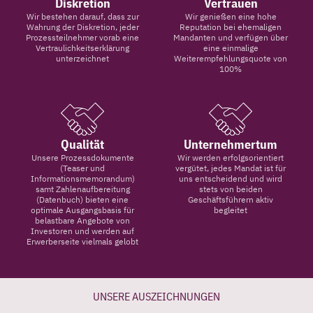
Diskretion
Vertrauen
Wir bestehen darauf, dass zur
Wir genießen eine hohe
Wahrung der Diskretion, jeder
Reputation bei ehemaligen
Prozessteilnehmer vorab eine
Mandanten und verfügen über
Vertraulichkeitserklärung
eine einmalige
unterzeichnet
Weiterempfehlungsquote von
100%
Qualität
Unternehmertum
Unsere Prozessdokumente
Wir werden erfolgsorientiert
(Teaser und
vergütet, jedes Mandat ist für
Informationsmemorandum)
uns entscheidend und wird
samt Zahlenaufbereitung
stets von beiden
(Datenbuch) bieten eine
Geschäftsführern aktiv
optimale Ausgangsbasis für
begleitet
belastbare Angebote von
Investoren und werden auf
Erwerberseite vielmals gelobt
UNSERE AUSZEICHNUNGEN