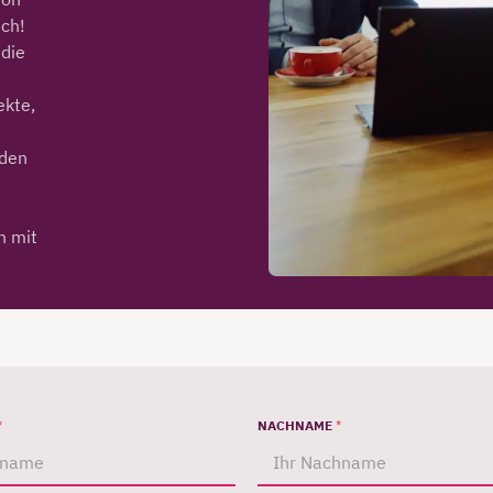
ich!
 die
ekte,
nden
h mit
*
NACHNAME
*