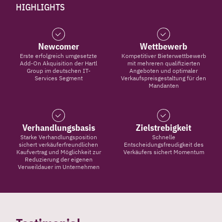
HIGHLIGHTS
Newcomer
Wettbewerb
Erste erfolgreich umgesetzte
Kompetitiver Bieterwettbewerb
Add-On Akquisition der Hartl
mit mehreren qualifizierten
Group im deutschen IT-
Angeboten und optimaler
Services Segment
Verkaufspreisgestaltung für den
Mandanten
Verhandlungsbasis
Zielstrebigkeit
Starke Verhandlungsposition
Schnelle
sichert verkäuferfreundlichen
Entscheidungsfreudigkeit des
Kaufvertrag und Möglichkeit zur
Verkäufers sichert Momentum
Reduzierung der eigenen
Verweildauer im Unternehmen