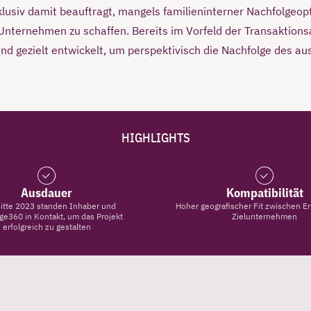
usiv damit beauftragt, mangels familieninterner Nachfolgeopt
e Unternehmen zu schaffen. Bereits im Vorfeld der Transaktio
 und gezielt entwickelt, um perspektivisch die Nachfolge des
HIGHLIGHTS
Ausdauer
Kompatibilität
Mitte 2023 standen Inhaber und
Hoher geografischer Fit zwischen E
ge360 in Kontakt, um das Projekt
Zielunternehmen
erfolgreich zu gestalten